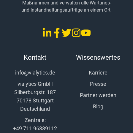
Maßnahmen und verwalten alle Wartungs-
und Instandhaltungsaufträge an einem Ort.
LinkedIn
Facebook
Twitter
Instagram
YouTube
vialytics
vialytics
vialytics
vialytics
vialytics
Kontakt
Wissenswertes
info@vialytics.de
Karriere
vialytics GmbH
Presse
Silberburgstr. 187
Partner werden
70178 Stuttgart
Blog
Deutschland
Zentrale:
+49 711 96889112