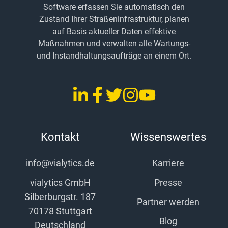
Software erfassen Sie automatisch den
Zustand Ihrer Straßeninfrastruktur, planen
auf Basis aktueller Daten effektive
Maßnahmen und verwalten alle Wartungs-
und Instandhaltungsaufträge an einem Ort.
LinkedIn
Facebook
Twitter
Instagram
YouTube
vialytics
vialytics
vialytics
vialytics
vialytics
Kontakt
Wissenswertes
info@vialytics.de
Karriere
vialytics GmbH
Presse
Silberburgstr. 187
Partner werden
70178 Stuttgart
Blog
Deutschland