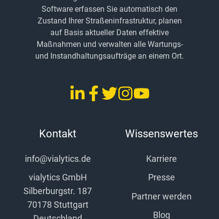
Software erfassen Sie automatisch den
Zustand Ihrer Straßeninfrastruktur, planen
auf Basis aktueller Daten effektive
Maßnahmen und verwalten alle Wartungs-
und Instandhaltungsaufträge an einem Ort.
LinkedIn
Facebook
Twitter
Instagram
YouTube
vialytics
vialytics
vialytics
vialytics
vialytics
Kontakt
Wissenswertes
info@vialytics.de
Karriere
vialytics GmbH
Presse
Silberburgstr. 187
Partner werden
70178 Stuttgart
Blog
Deutschland