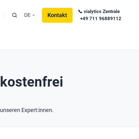
📞 vialytics Zentrale
Kontakt
DE
+49 711 96889112
kostenfrei
 unseren Expert:innen.