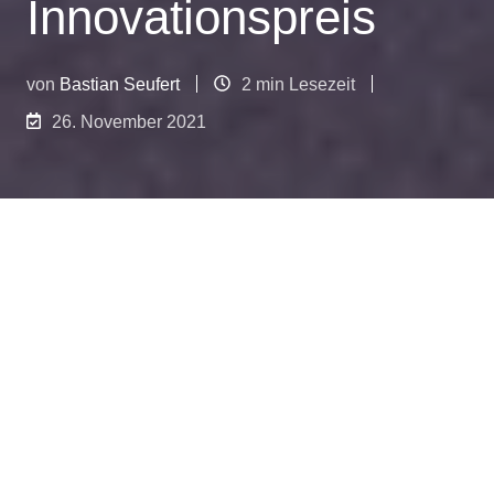
Innovationspreis
von
Bastian Seufert
2 min Lesezeit
26. November 2021
vialytics gewinnt Stuttgarter Innovationspreis
2
:
37
Macher, Zupacker und Tüftler: Mit diesen
Worten beschreibt Oberbürgermeister Dr.
Frank Nopper in seiner Laudatio die Qualitäten
der vialytics GmbH. Mit der Schlagloch-App
für sichere Straßen und Radwege hat das